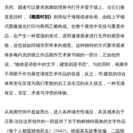
关闭。观者可以要求画廊助理将书打开并置于墙上。当它们垂
直悬挂时，
《椭圆时刻》
则类似于海报或者绘画，由纸上平铺
式图像激光打印与商用乙烯构成。在整个展览中安排与重置作
品，会产生一种震荡的形式，进而邀请观者进行无序的观赏体
验，这也就如同城市所带来的感觉。这种独特的方式要求观者
将多梅内克的独立作品视作艺术家书籍的一部分，正如他所
说，“物体是诗歌中的文字，建筑则是书页”。与此同时，画廊并
不局限于作为展览谨慎艺术作品的容器，反之，书-建筑的综合
体将变化呈现为我们零散的后工业生活的永久状态，一种充满
肯定，否定，矛盾与冲突的体验。
从画廊空间中盘旋而出，进入各种城市性项目，其灵感来自于
汉斯·法拉达所创作的一部提供了关于柏林独特视角的文学作品
《每个人都孤独地死去》(1947)。根据真实故事改编，二战期