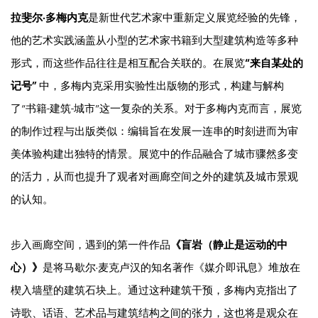
拉斐尔·多梅内克
是新世代艺术家中重新定义展览经验的先锋，
他的艺术实践涵盖从小型的艺术家书籍到大型建筑构造等多种
形式，而这些作品往往是相互配合关联的。在展览
“
来自某处的
记号”
中，多梅内克采用实验性出版物的形式，构建与解构
了“书籍-建筑-城市”这一复杂的关系。对于多梅内克而言，展览
的制作过程与出版类似：编辑旨在发展一连串的时刻进而为审
美体验构建出独特的情景。展览中的作品融合了城市骤然多变
的活力，从而也提升了观者对画廊空间之外的建筑及城市景观
的认知。
步入画廊空间，遇到的第一件作品
《盲岩（静止是运动的中
心）》
是将马歇尔·麦克卢汉的知名著作《媒介即讯息》堆放在
楔入墙壁的建筑石块上。
通过这种建筑干预，多梅内克指出了
诗歌、话语、艺术品与建筑结构
之间的张力，这也将是观众在