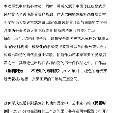
本次展览中的核心体验。
同时，灵感来源于中国传统折叠式屏
风的黄色半透明装置贯穿画廊，作为房间的隔断将画廊展览空
间变换为大型迷宫式建筑出版
物;屏风装置顶部与底部的文字包
含墨西哥著名诗人奥克斯维奥·帕斯的诗歌《同质》(“Lo
Idéntico”)，结构由胶合板，建筑安全网等被艺术家称为“糟糕无
限”的材料构成，模块化的形式使得装置可以自由拆分或组合，
构造出独特的当代混凝土诗歌。
帕斯作为艺术家重要的灵感启
发之一，其痕迹也出现在多梅内克的另一件作品之中。
在作品
《塑料阳光——不透明的透明度》
(2021年)中，橙色的电线穿
过天花板/地板，贯穿画廊的二层与三层空间。
这种形式也延伸到展览的其他作品之中，艺术家书籍
《
椭圆时
刻》
(2021)分散在画廊的三个房间里，各存在两种配置：打开/