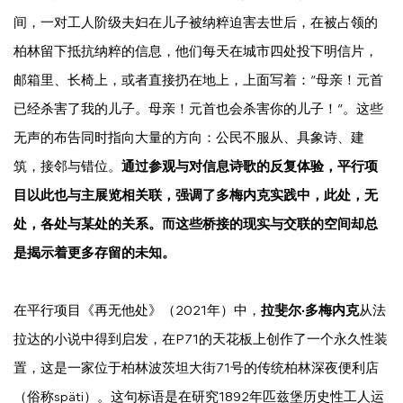
间，一对工人阶级夫妇在儿子被纳粹迫害去世后，在被占领的
柏林留下抵抗纳粹的信息，他们每天在城市四处投下明信片，
邮箱里、长椅上，或者直接扔在地上，上面写着：“母亲！元首
已经杀害了我的儿子。母亲！元首也会杀害你的儿子！”。这些
无声的布告同时指向大量的方向：公民不服从、具象诗、建
筑，接邻与错位。
通过参观与对信息诗歌的反复体验，平行项
目以此也与主展览相关联，强调了多梅内克实践中，此处，无
处，各处与某处的关系。而这些桥接的现实与交联的空间却总
是揭示着更多存留的未知。
在平行项目《再无他处》（2021年）中，
拉斐尔·多梅内克
从法
拉达的小说中得到启发，在P71的天花板上创作了一个永久性装
置，这是一家位于柏林波茨坦大街71号的传统柏林深夜便利店
（俗称späti）。这句标语是在研究1892年匹兹堡历史性工人运