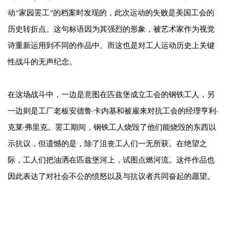
动 “家园罢工 ”的档案时发现的，此次运动的失败是美国工会的
历史转折点。这句标语因为其强烈的形象，被艺术家作为视觉
诗重新运用到不同的作品中。而这也是对工人运动历史上关键
性战斗的无声纪念。
在这场战斗中，一边是意图在匹兹堡成立工会的钢铁工人，另
一边则是工厂老板安德鲁·卡内基和被雇来对抗工会的经理亨利·
克莱·弗里克。罢工期间，钢铁工人烧毁了他们能烧毁的东西以
示抗议，但遗憾的是，除了沮丧工人们一无所获。在绝望之
际，工人们把油洒在匹兹堡河上，试图点燃河流。这件作品也
因此表达了对社会不公的愤怒以及与抗议者共同奋起的愿望。