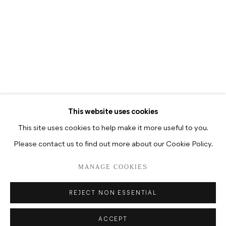
开放时间
每周二至周六：12:00-18:00
每周二至周六：10:30-18:30
This website uses cookies
This site uses cookies to help make it more useful to you.
Please contact us to find out more about our Cookie Policy.
PRIVACY POLICY
MANAGE COOKIES
MANAGE COOKIES
版权 2026 HUA INTERNATIONAL
网页支持 ARTLOGIC
REJECT NON ESSENTIAL
ACCEPT