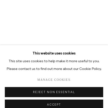
开放时间
每周二至周六：12:00-18:00
每周二至周六：10:30-18:30
This website uses cookies
This site uses cookies to help make it more useful to you.
Please contact us to find out more about our Cookie Policy.
PRIVACY POLICY
MANAGE COOKIES
MANAGE COOKIES
版权 2026 HUA INTERNATIONAL
网页支持 ARTLOGIC
REJECT NON ESSENTIAL
ACCEPT