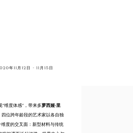
020年11月12日 - 11月15日
Open a larger version of t
现
“维度体感”
，带来多
萝西娅·里
。四位跨年龄段的艺术家以各自独
个维度的交叉面：新型材料与传统