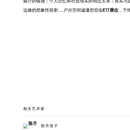
媒介的碰撞；个人记忆和社会现实的动态关系；真实与
边缘的想象性投射...... 户尔空间诚邀您莅临
E17展位
，于
相关艺术家
陈丹笛子