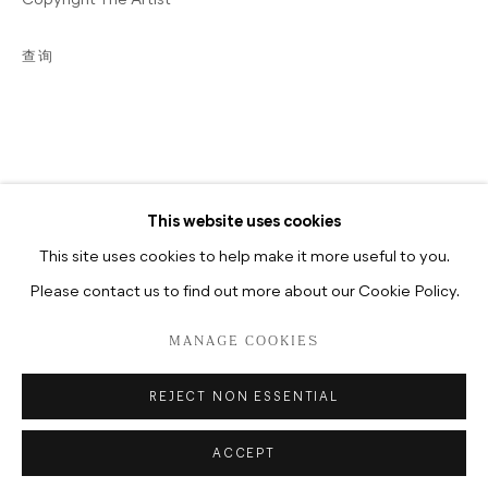
Copyright The Artist
开放时间
每周二至周六：12:00-18:00
查询
每周二至周六：10:30-18:30
This website uses cookies
This site uses cookies to help make it more useful to you.
Please contact us to find out more about our Cookie Policy.
PRIVACY POLICY
MANAGE COOKIES
MANAGE COOKIES
版权 2026 HUA INTERNATIONAL
网页支持 ARTLOGIC
REJECT NON ESSENTIAL
ACCEPT