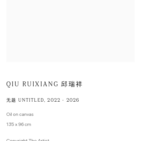
地址
Potsdamer Str. 81B
10785 柏林
德国
户尔空间
朝阳区酒仙桥路2号
789艺术区798东街
QIU RUIXIANG 邱瑞祥
D08-3 北京
中国
无题 UNTITLED
,
2022 - 2026
联系我们
Oil on canvas
+49 (0) 30 25792410
135 x 96 cm
INFO@HUA-INTERNATIONAL.COM