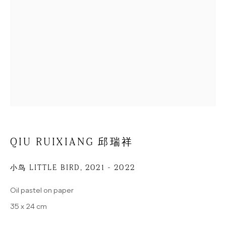
户尔空间
朝阳区酒仙桥路2号
789艺术区798东街
D08-3 北京
中国
联系我们
+49 (0) 30 25792410
QIU RUIXIANG 邱瑞祥
INFO@HUA-INTERNATIONAL.COM
小鸟 LITTLE BIRD
,
2021 - 2022
开放时间
Oil pastel on paper
每周二至周六：12:00-18:00
35 x 24 cm